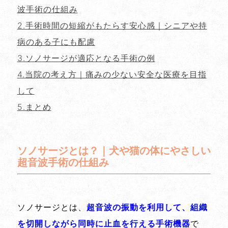
波手術の仕組み
2.手術時間の短縮がもたらす安心感｜シニアや持
病のある子にも配慮
3.ソノサージが適応となる手術の例
4.当院の考え方｜痛みの少ない安全な医療を目指
して
5.まとめ
ソノサージとは？｜犬や猫の体にやさしい
超音波手術の仕組み
ソノサージとは、
超音波の振動を利用して、組織
を切開しながら同時に止血を行える手術機器
で