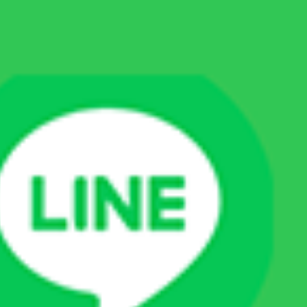
A：急な切り替えは、胃腸に負担をかけて下痢や
嘔吐を引き起こすことがあります。1週間ほどか
けて徐々に移行するのが理想的です。なお、ウェ
ットフードは水分も補えるため、夏場には特にお
すすめです。
Q：食欲を取り戻させるための応急処置のような
方法はありますか？
A：ごはんを人肌程度に温めて香りを引き立たせ
る、お気に入りのふりかけやオヤツを少量トッピ
ングする、などの工夫を取り入れてみると良いで
しょう。しかし、それでも改善が見られない場合
は、自己判断せず動物病院で診察を受けてくださ