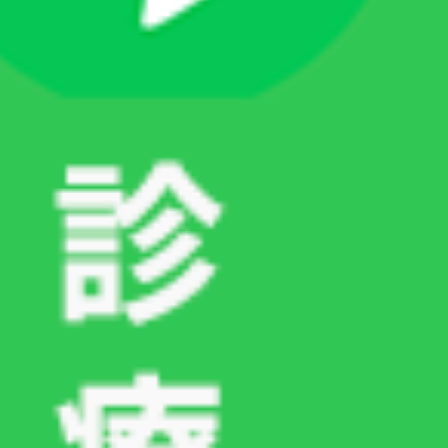
い。
まとめ
夏場のシニア猫の食欲不振は、加齢にともなう体
の変化と暑さの影響が重なって起こりやすくなり
ます。一時的な夏バテの場合もあれば、腎臓病や
糖尿病、口内炎などの病気が隠れているケースも
あります。特に2日以上食べない、嘔吐や下痢が
続く、などの症状が見られた場合は、早めに動物
病院を受診しましょう。