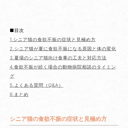
■目次
1.シニア猫の食欲不振の症状と見極め方
2.シニア猫が夏に食欲不振になる原因と体の変化
3.夏場のシニア猫向け食事の工夫と対応方法
4.食欲不振が続く場合の動物病院相談のタイミン
グ
5.よくある質問（Q&A）
6.まとめ
シニア猫の食欲不振の症状と見極め方