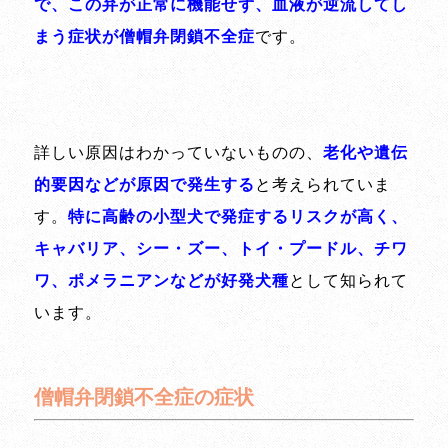
で、この弁が正常に機能せず、血液が逆流してし
まう症状が僧帽弁閉鎖不全症
です。
詳しい原因はわかっていないものの、
老化や遺伝
的要因などが原因で発生する
と考えられていま
す。
特に高齢の小型犬で発症するリスクが高く、
キャバリア、シー・ズー、トイ・プードル、チワ
ワ、ポメラニアンなどが好発犬種
として知られて
います。
僧帽弁閉鎖不全症の症状