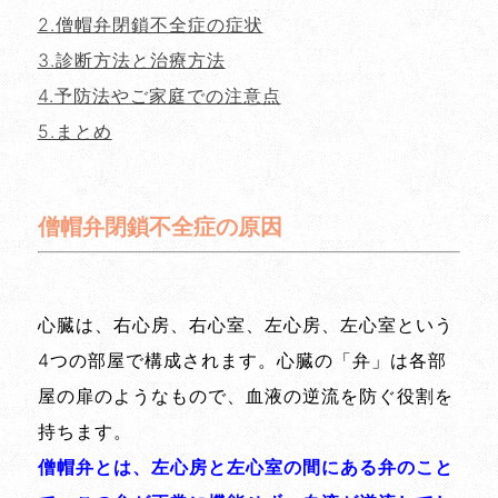
2.僧帽弁閉鎖不全症の症状
3.診断方法と治療方法
4.予防法やご家庭での注意点
5.まとめ
僧帽弁閉鎖不全症の原因
心臓は、右心房、右心室、左心房、左心室という
4つの部屋で構成されます。心臓の「弁」は各部
屋の扉のようなもので、血液の逆流を防ぐ役割を
持ちます。
僧帽弁とは、左心房と左心室の間にある弁のこと