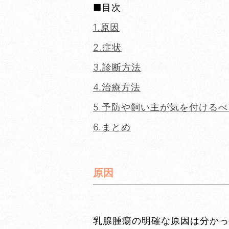
■目次
1.原因
2.症状
3.診断方法
4.治療方法
5.予防や飼い主が気を付ける
6.まとめ
原因
乳腺腫瘍の明確な原因は分かっ