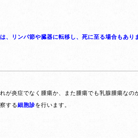
は、リンパ節や臓器に転移し、死に至る場合もあり
れが炎症でなく腫瘍か、また腫瘍でも乳腺腫瘍なの
察する
細胞診
を行います。