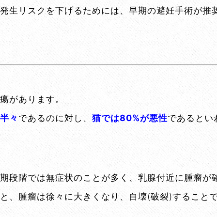
発生リスクを下げるためには、早期の避妊手術が推
瘍があります。
半々
であるのに対し、
猫では80%が悪性
であるとい
期段階では無症状のことが多く、乳腺付近に腫瘤が
と、腫瘤は徐々に大きくなり、自壊(破裂)すること