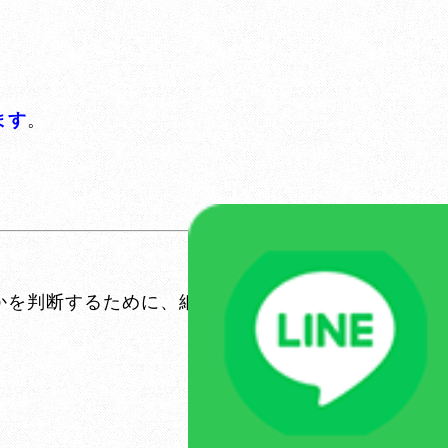
ます
。
かを判断するために、細い注射